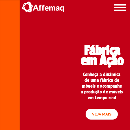
ras
Fábrica
maq
em Ação
emaq
Conheça a dinâmica
de uma fábrica de
móveis e acompanhe
S
a produção de móveis
em tempo real
VEJA MAIS