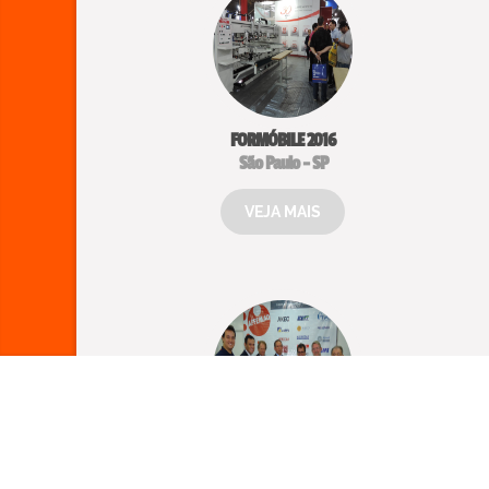
FORMÓBILE 2016
São Paulo - SP
VEJA MAIS
FIQ 2016
Arapongas - PR