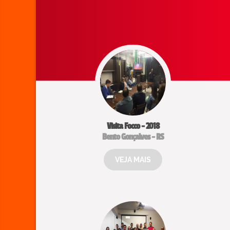
Visita Focco - 2018
Bento Gonçalves - RS
VEJA MAIS