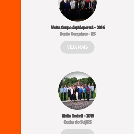
Visita Grupo ArpiAspersul - 2016
Bento Gonçalves - RS
VEJA MAIS
Visita Tecbril - 2015
Caxias do Sul/RS