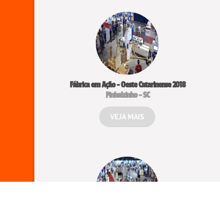
Fábrica em Ação - Oeste Catarinense 2018
Pinhalzinho - SC
VEJA MAIS