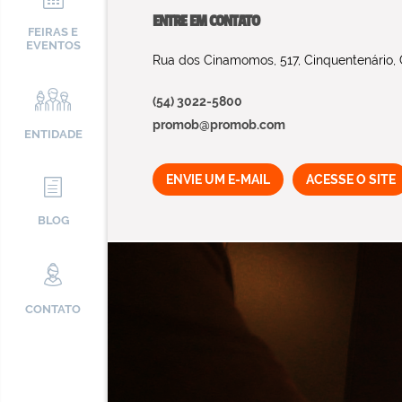
ENTRE EM CONTATO
FEIRAS E
EVENTOS
Rua dos Cinamomos, 517, Cinquentenário, C
(54) 3022-5800
promob@promob.com
ENTIDADE
ENVIE UM E-MAIL
ACESSE O SITE
BLOG
CONTATO