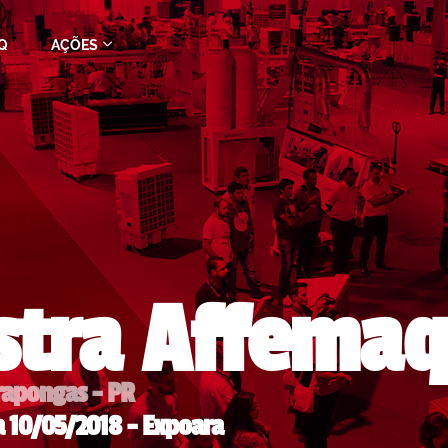
Q
AÇÕES
tra Affemaq
rapongas - PR
 10/05/2018 - Expoara