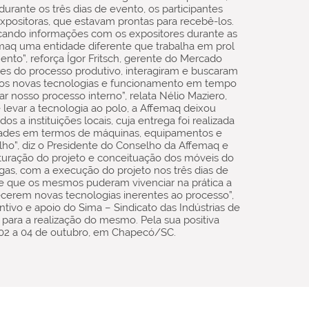
durante os três dias de evento, os participantes
xpositoras, que estavam prontas para recebê-los.
rocando informações com os expositores durante as
maq uma entidade diferente que trabalha em prol
nto”, reforça Ígor Fritsch, gerente do Mercado
ores do processo produtivo, interagiram e buscaram
rmos novas tecnologias e funcionamento em tempo
r nosso processo interno”, relata Nélio Maziero,
 levar a tecnologia ao polo, a Affemaq deixou
 a instituições locais, cuja entrega foi realizada
idades em termos de máquinas, equipamentos e
ho”, diz o Presidente do Conselho da Affemaq e
ruturação do projeto e conceituação dos móveis do
ngas, com a execução do projeto nos três dias de
 de que os mesmos puderam vivenciar na prática a
ecerem novas tecnologias inerentes ao processo”,
ivo e apoio do Sima – Sindicato das Indústrias de
ara a realização do mesmo. Pela sua positiva
e 02 a 04 de outubro, em Chapecó/SC.