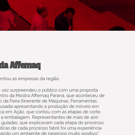
 da Affemaq
ntou as empresas da região
a vez surpreendeu o público com uma proposta
entro da Mostra Affemaq Paraná, que aconteceu de
 da Feira Itinerante de Máquinas, Ferramentas,
a ousadia apresentando a produção de móveis em
brica em Ação, que contou com as etapas de corte,
fim, a embalagem. Representantes de mais de 400
s guiadas, que explicavam cada etapa do processo.
sticas de cada processo fabril foi uma experiência
rando um ambiente de negócios muito positivo”,