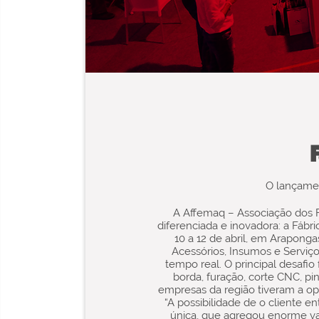
F
O lançame
A Affemaq – Associação dos 
diferenciada e inovadora: a Fá
10 a 12 de abril, em Arapong
Acessórios, Insumos e Serviç
tempo real. O principal desafi
borda, furação, corte CNC, pi
empresas da região tiveram a op
“A possibilidade de o cliente e
única, que agregou enorme va