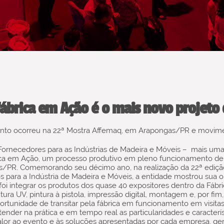
ábrica em Ação é o mais novo projeto
nto ocorreu na 22ª Mostra Affemaq, em Arapongas/PR e movime
Fornecedores para as Indústrias de Madeira e Móveis – mais um
brica em Ação, um processo produtivo em pleno funcionamento d
as/PR. Comemorando seu décimo ano, na realização da 22ª edição
os para a Indústria de Madeira e Móveis, a entidade mostrou su
o foi integrar os produtos dos quase 40 expositores dentro da Fá
ntura UV, pintura à pistola, impressão digital, montagem e, por 
ortunidade de transitar pela fábrica em funcionamento em visita
ntender na prática e em tempo real as particularidades e caracterí
lor ao evento e às soluções apresentadas por cada empresa, ge