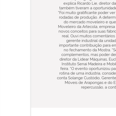
explica Ricardo Lie, diretor 
também tiveram a oportunidade 
“Foi muito gratificante poder v
rodadas de produção. A determi
do mercado moveleiro e que l
Moveleiro da Artecola, empresa a
novos conceitos para suas fábr
real. Ouvi muitos comentários
gerente industrial da unida
importante contribuição para en
no fechamento da Mostra. “S
complementos, mas poder deix
diretor da Lidear Máquinas, Euc
Instituto Senai Madeira e Mobi
feira. “O evento oportunizou p
rotina de uma indústria, consi
conta Solange Custódio, Gerente
Móveis de Arapongas e do E
repercussão, a con