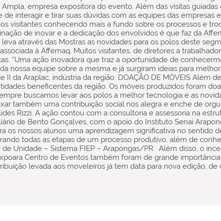
da Ampla, empresa expositora do evento. Além das visitas guiadas 
de interagir e tirar suas dúvidas com as equipes das empresas e
er os visitantes conhecendo mais a fundo sobre os processos e t
nação de inovar e a dedicação dos envolvidos é que faz da Affe
eva através das Mostras as novidades para os polos deste segme
ssociada à Affemaq. Muitos visitantes, de diretores a trabalhad
icas. “Uma ação inovadora que traz a oportunidade de conhece
 da nossa equipe sobre a mesma e já surgiram ideias para melhora
de II da Araplac, indústria da região. DOAÇÃO DE MÓVEIS Além de
tidades beneficentes da região. Os móveis produzidos foram doados
empre buscamos levar aos polos a melhor tecnologia e as nov
ar também uma contribuição social nos alegra e enche de orgul
lides Rizzi. A ação contou com a consultoria e assessoria na est
liário de Bento Gonçalves, com o apoio do Instituto Senai Arapo
ara os nossos alunos uma aprendizagem significativa no sentido
derando todas as etapas de um processo produtivo, além de conh
 de Unidade – Sistema FIEP – Arapongas/PR. Além disso, o incent
xpoara Centro de Eventos também foram de grande importância p
tribuição levada aos moveleiros já tem data para nova edição, d