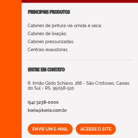
PRINCIPAIS PRODUTOS
Cabines de pintura via úmida e seca;
Cabines de lixação;
Cabines pressurizadas;
Centrais exaustoras.
ENTRE EM CONTATO
R. Irmão Gildo Schiavo, 266 - São Cristovao, Caxias
do Sul - RS, 95058-510
(54) 3238-0000
koria@koria.com.br
ENVIE UM E-MAIL
ACESSE O SITE