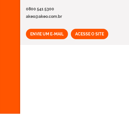
0800 541 5300
akeo@akeo.com.br
ENVIE UM E-MAIL
ACESSE O SITE